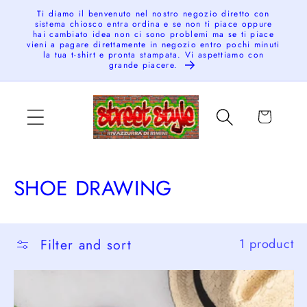
Skip to
Ti diamo il benvenuto nel nostro negozio diretto con
sistema chiosco entra ordina e se non ti piace oppure
content
hai cambiato idea non ci sono problemi ma se ti piace
vieni a pagare direttamente in negozio entro pochi minuti
la tua t-shirt e pronta stampata. Vi aspettiamo con
grande piacere.
Cart
C
SHOE DRAWING
o
l
Filter and sort
1 product
l
e