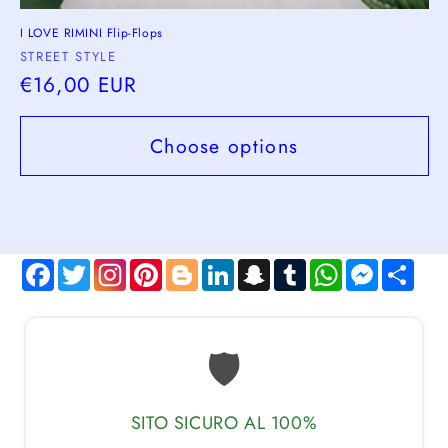
I LOVE RIMINI Flip-Flops
Vendor:
STREET STYLE
Regular
€16,00 EUR
price
Choose options
Facebook
Twitter
Pinterest
Blogger
LinkedIn
Snapchat
Tumblr
WhatsApp
Messen
Sha
🛡️
SITO SICURO AL 100%