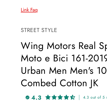
Link Faq
SKU:
STREET STYLE
Wing Motors Real Sp
Moto e Bici 161-2019
Urban Men Men's 1
Combed Cotton JK
4.3
4.3 out of 5 