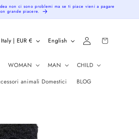
idea non ci sono problemi ma se ti piace vieni a pagare
 con grande piacere.
Log
C
L
Cart
Italy | EUR €
English
in
o
a
u
n
WOMAN
MAN
CHILD
n
g
u
cessori animali Domestici
BLOG
a
g
e
g