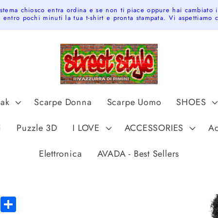
istema chiosco entra ordina e se non ti piace oppure hai cambiato 
 entro pochi minuti la tua t-shirt e pronta stampata. Vi aspettiamo
pak
Scarpe Donna
Scarpe Uomo
SHOES
t
i
Puzzle 3D
I LOVE
ACCESSORIES
Ac
r
y
Elettronica
AVADA - Best Sellers
/
r
e
Skip to
tsApp
Messenger
Share
product