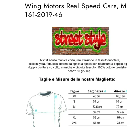
Urban
Urban
Wing Motors Real Speed ​​Cars, M
Men
Men
161-2019-46
Men&#39;s
Men&#39;s
100%
100%
Combed
Combed
Cotton
Cotton
JK
JK