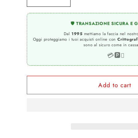
Decrease
Increase
quantity
quantity
for
for
🛡️ TRANSAZIONE SICURA E 
Wing
Wing
Motors
Motors
Dal
1995
mettiamo la faccia nel nostro
Oggi proteggiamo i tuoi acquisti online con
Crittogra
Real
Real
sono al sicuro come in cassa
Speed
Speed
💳
🅿️

Auto
Auto
Moto
Moto
e
e
Add to cart
Bici
Bici
161-
161-
2019-
2019-
46
46
T-
T-
shirt
shirt