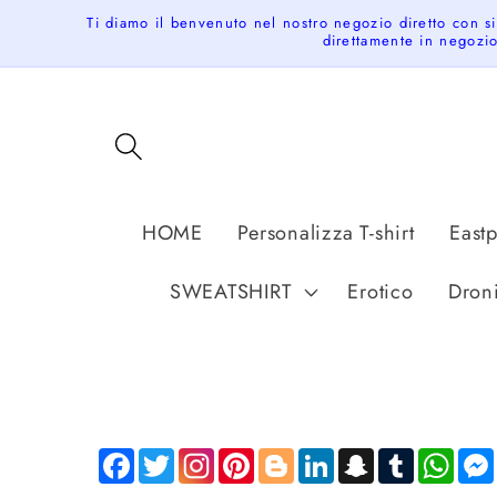
Skip to
Ti diamo il benvenuto nel nostro negozio diretto con s
content
direttamente in negozio
HOME
Personalizza T-shirt
East
SWEATSHIRT
Erotico
Dron
Facebook
Twitter
Pinterest
Blogger
LinkedIn
Snapchat
Tumblr
Wha