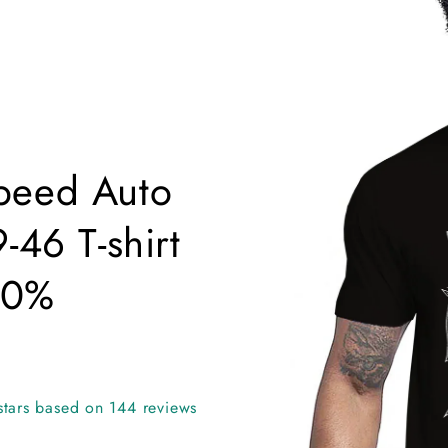
information
i
eed ​​Auto
-46 T-shirt
00%
stars based on 144 reviews