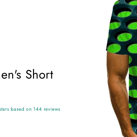
information
i
men's Short
stars based on 144 reviews
.