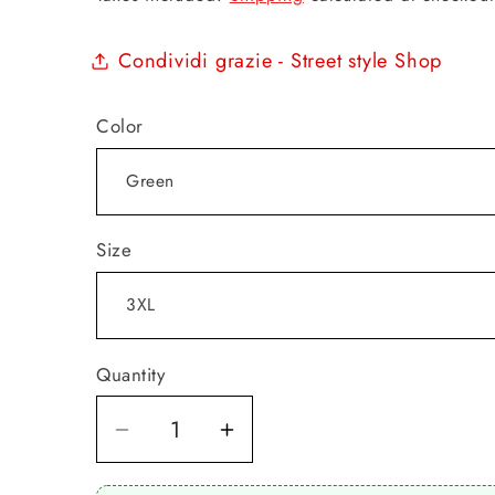
Condividi grazie - Street style Shop
Color
Size
Quantity
Quantity
Decrease
Increase
quantity
quantity