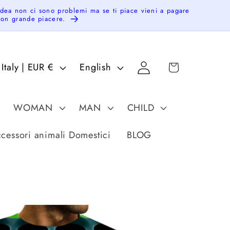
idea non ci sono problemi ma se ti piace vieni a pagare
 con grande piacere.
Log
C
L
Cart
Italy | EUR €
English
in
o
a
u
n
WOMAN
MAN
CHILD
n
g
u
cessori animali Domestici
BLOG
a
g
e
g