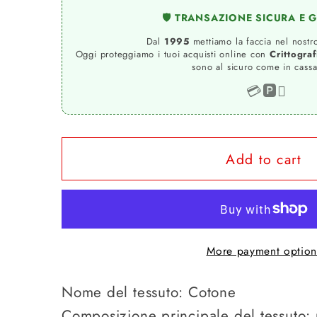
for
for
🛡️ TRANSAZIONE SICURA E 
3D
3D
digital
digital
Dal
1995
mettiamo la faccia nel nostro
Oggi proteggiamo i tuoi acquisti online con
Crittogra
printing
printing
sono al sicuro come in cassa
men&#39;s
men&#39;s
💳
🅿️

Short
Short
Sleeve
Sleeve
T-
T-
Shirt
Shirt
Add to cart
More payment option
Nome del tessuto: Cotone
Composizione principale del tessuto: p