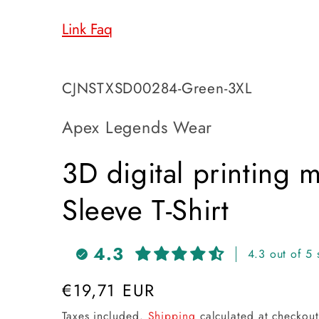
Link Faq
SKU:
CJNSTXSD00284-Green-3XL
Apex Legends Wear
3D digital printing 
Sleeve T-Shirt
4.3
4.3 out of 5 
Regular
€19,71 EUR
price
Taxes included.
Shipping
calculated at checkout