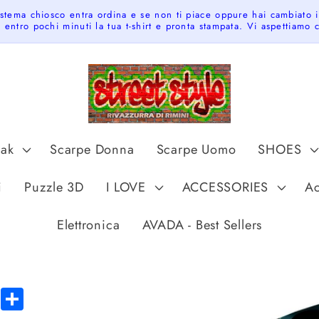
istema chiosco entra ordina e se non ti piace oppure hai cambiato 
 entro pochi minuti la tua t-shirt e pronta stampata. Vi aspettiamo
pak
Scarpe Donna
Scarpe Uomo
SHOES
t
i
Puzzle 3D
I LOVE
ACCESSORIES
Ac
r
y
Elettronica
AVADA - Best Sellers
/
r
e
Skip to
tsApp
Messenger
Share
product