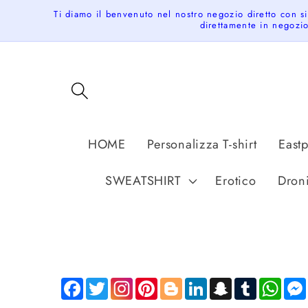
Skip to
Ti diamo il benvenuto nel nostro negozio diretto con s
content
direttamente in negozio
HOME
Personalizza T-shirt
East
SWEATSHIRT
Erotico
Dron
Facebook
Twitter
Pinterest
Blogger
LinkedIn
Snapchat
Tumblr
Wha